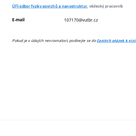
ÚFI-odbor fyziky povrchů a nanostruktur
, vědecký pracovník
E-mail
107170@vutbr.cz
Pokud je v údajích nesrovnalost, podívejte se do
častých otázek k viz