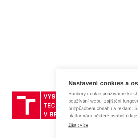
Nastavení cookies a o
Soubory cookie používáme ke sh
Vysoké
používání webu, zajištění fungová
učení
přizpůsobení obsahu a reklam.
technické
platformám některé osobní údaje
v
Zjistit více
Brně