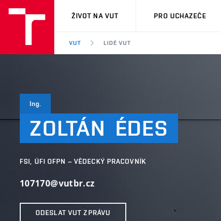
VUT
ŽIVOT NA VUT
PRO UCHAZEČE
VUT
LIDÉ VUT
Ing.
ZOLTÁN
ÉDES
FSI, ÚFI OFPN – VĚDECKÝ PRACOVNÍK
107170@vutbr.cz
ODESLAT VUT ZPRÁVU