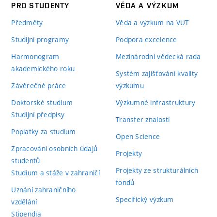
PRO STUDENTY
VĚDA A VÝZKUM
Předměty
Věda a výzkum na VUT
Studijní programy
Podpora excelence
Harmonogram
Mezinárodní vědecká rada
akademického roku
Systém zajišťování kvality
Závěrečné práce
výzkumu
Doktorské studium
Výzkumné infrastruktury
Studijní předpisy
Transfer znalostí
Poplatky za studium
Open Science
Zpracování osobních údajů
Projekty
studentů
Projekty ze strukturálních
Studium a stáže v zahraničí
fondů
Uznání zahraničního
Specifický výzkum
vzdělání
Stipendia