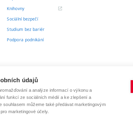
(externí
Knihovny
odkaz)
Sociální bezpečí
Studium bez bariér
Podpora podnikání
sobních údajů
romažďování a analýze informací o výkonu a
VYSOKÉ UČENÍ TECHNICKÉ V BRNĚ
ní funkcí ze sociálních médií a ke zlepšení a
Antonínská 548/1
www.vut.cz
 Se souhlasem můžeme také předávat marketingovým
602 00 Brno
vut@vutbr.cz
 pro marketingové účely.