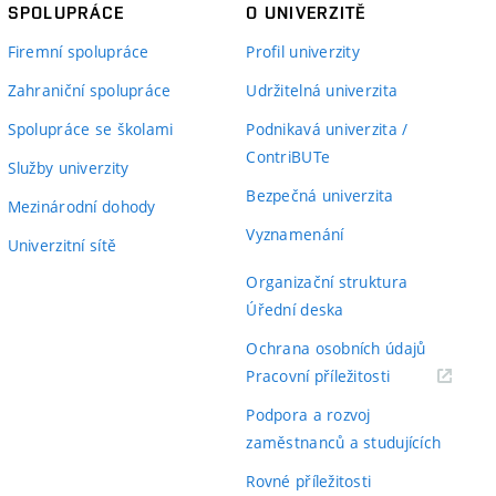
SPOLUPRÁCE
O UNIVERZITĚ
Firemní spolupráce
Profil univerzity
Zahraniční spolupráce
Udržitelná univerzita
Spolupráce se školami
Podnikavá univerzita /
ContriBUTe
Služby univerzity
Bezpečná univerzita
Mezinárodní dohody
Vyznamenání
Univerzitní sítě
Organizační struktura
Úřední deska
Ochrana osobních údajů
(externí
Pracovní příležitosti
odkaz)
Podpora a rozvoj
zaměstnanců a studujících
Rovné příležitosti