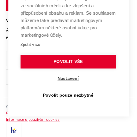
technické
Podnikavá univerzita / ContriBUTe
Mezinárodní dohody
ze sociálních médií a ke zlepšení a
Open Science
v
Bezpečná univerzita
přizpůsobení obsahu a reklam. Se souhlasem
Univerzitní sítě
Brně
Projekty
můžeme také předávat marketingovým
VYSOKÉ UČENÍ TECHNICKÉ V BRNĚ
Vyznamenání
platformám některé osobní údaje pro
Projekty ze strukturálních fondů
Antonínská 548/1
www.vut.cz
marketingové účely.
Organizační struktura
602 00 Brno
vut@vutbr.cz
Specifický výzkum
Zjistit více
Úřední deska
Ochrana osobních údajů
POVOLIT VŠE
(externí
Pracovní příležitosti
Nastavení
odkaz)
Podpora a rozvoj zaměstnanců a studujících
Povolit pouze nezbytné
Rovné příležitosti
Copyright © 2026 VUT
Sociální bezpečí
Prohlášení o přístupnosti
HR Award
Informace o používání cookies
Kontakty