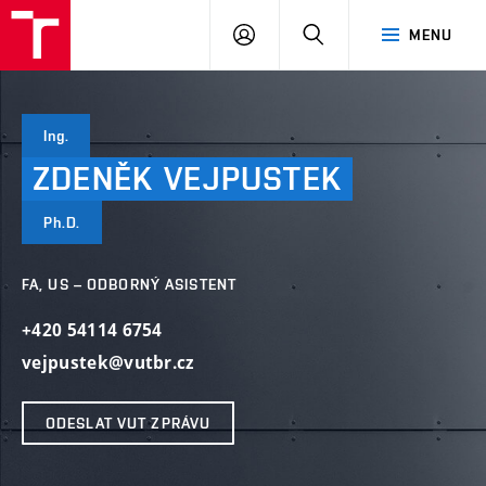
VUT
PŘIHLÁSIT
HLEDAT
MENU
SE
Ing.
ZDENĚK
VEJPUSTEK
Ph.D.
FA, US – ODBORNÝ ASISTENT
+420 54114 6754
vejpustek@vutbr.cz
ODESLAT VUT ZPRÁVU