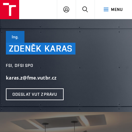
VUT
PŘIHLÁSIT
HLEDAT
MENU
SE
Ing.
ZDENĚK
KARAS
FSI, DFSI SPO
karas.z@fme.vutbr.cz
ODESLAT VUT ZPRÁVU