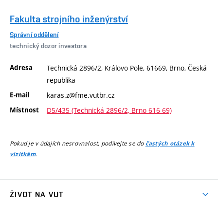
Fakulta strojního inženýrství
Správní oddělení
technický dozor investora
Adresa
Technická 2896/2, Královo Pole, 61669, Brno, Česká
republika
E-mail
karas.z@fme.vutbr.cz
Místnost
D5/435 (Technická 2896/2, Brno 616 69)
Pokud je v údajích nesrovnalost, podívejte se do
častých otázek k
.
vizitkám
ŽIVOT NA VUT
Atmosféra VUT