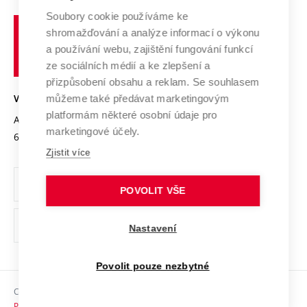
Profil univerzity
Spolupráce se školami
Soubory cookie používáme ke
Vysoké
Výzkumné infrastruktury
shromažďování a analýze informací o výkonu
Udržitelná univerzita
učení
Služby univerzity
Transfer znalostí
a používání webu, zajištění fungování funkcí
technické
Podnikavá univerzita / ContriBUTe
Mezinárodní dohody
ze sociálních médií a ke zlepšení a
Open Science
v
Bezpečná univerzita
přizpůsobení obsahu a reklam. Se souhlasem
Univerzitní sítě
Brně
Projekty
můžeme také předávat marketingovým
VYSOKÉ UČENÍ TECHNICKÉ V BRNĚ
Vyznamenání
platformám některé osobní údaje pro
Projekty ze strukturálních fondů
Antonínská 548/1
www.vut.cz
marketingové účely.
Organizační struktura
602 00 Brno
vut@vutbr.cz
Specifický výzkum
Zjistit více
Úřední deska
Ochrana osobních údajů
POVOLIT VŠE
(externí
Pracovní příležitosti
Nastavení
odkaz)
Podpora a rozvoj zaměstnanců a studujících
Povolit pouze nezbytné
Rovné příležitosti
Copyright © 2026 VUT
Sociální bezpečí
Prohlášení o přístupnosti