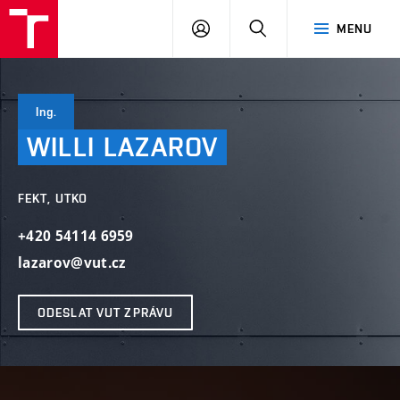
VUT
PŘIHLÁSIT
HLEDAT
MENU
SE
Ing.
WILLI
LAZAROV
FEKT, UTKO
+420 54114 6959
lazarov@vut.cz
ODESLAT VUT ZPRÁVU