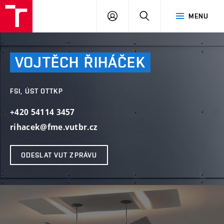
VUT
PŘIHLÁSIT
HLEDAT
MENU
SE
VOJTĚCH
ŘIHÁČEK
FSI, ÚST OTTKP
+420 54114 3457
rihacek@fme.vutbr.cz
ODESLAT VUT ZPRÁVU