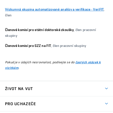
Výzkumná skupina automatizované analýzy a verifikace - VeriFIT
,
člen
Členové komisí pro státní doktorské zkoušky
, člen pracovní
skupiny
Členové komisí pro SZZ na FIT
, člen pracovní skupiny
Pokud je v údajích nesrovnalost, podívejte se do
častých otázek k
.
vizitkám
ŽIVOT NA VUT
Atmosféra VUT
PRO UCHAZEČE
Prostory školy