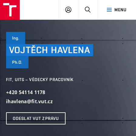
VUT
PŘIHLÁSIT
HLEDAT
MENU
SE
Ing.
VOJTĚCH
HAVLENA
Ph.D.
FIT, UITS – VĚDECKÝ PRACOVNÍK
+420 54114 1178
ihavlena@fit.vut.cz
ODESLAT VUT ZPRÁVU