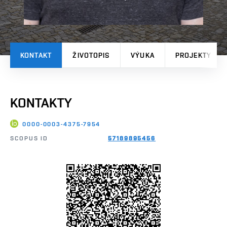
KONTAKT
ŽIVOTOPIS
VÝUKA
PROJEKTY
KONTAKTY
0000-0003-4375-7954
SCOPUS ID
57189895456