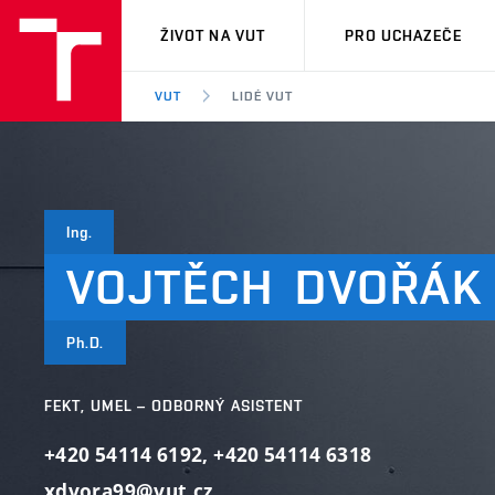
VUT
ŽIVOT NA VUT
PRO UCHAZEČE
VUT
LIDÉ VUT
Ing.
VOJTĚCH
DVOŘÁK
Ph.D.
FEKT, UMEL – ODBORNÝ ASISTENT
+420 54114 6192
,
+420 54114 6318
xdvora99@vut.cz