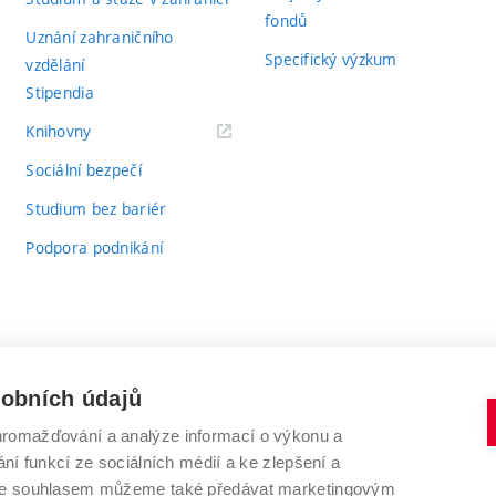
fondů
Uznání zahraničního
Specifický výzkum
vzdělání
Stipendia
(externí
Knihovny
odkaz)
Sociální bezpečí
Studium bez bariér
Podpora podnikání
sobních údajů
romažďování a analýze informací o výkonu a
VYSOKÉ UČENÍ TECHNICKÉ V BRNĚ
ní funkcí ze sociálních médií a ke zlepšení a
Antonínská 548/1
www.vut.cz
 Se souhlasem můžeme také předávat marketingovým