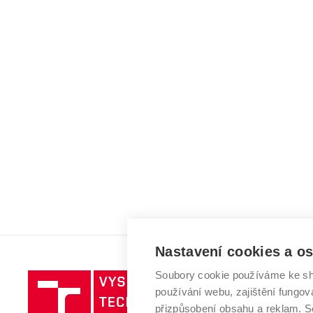
Nastavení cookies a o
Soubory cookie používáme ke sh
Vysoké
používání webu, zajištění fungová
učení
přizpůsobení obsahu a reklam.