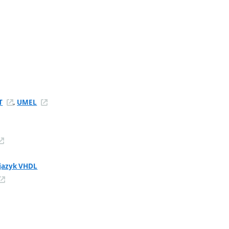
,
T
UMEL
 jazyk VHDL