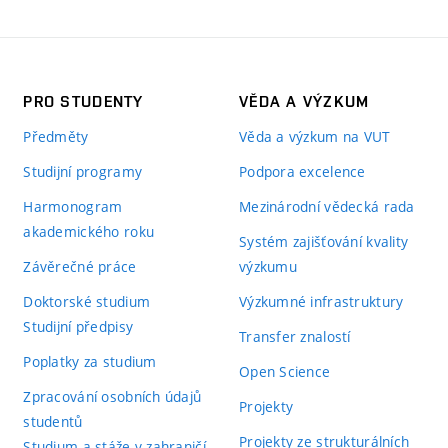
PRO STUDENTY
VĚDA A VÝZKUM
Předměty
Věda a výzkum na VUT
Studijní programy
Podpora excelence
Harmonogram
Mezinárodní vědecká rada
akademického roku
Systém zajišťování kvality
Závěrečné práce
výzkumu
Doktorské studium
Výzkumné infrastruktury
Studijní předpisy
Transfer znalostí
Poplatky za studium
Open Science
Zpracování osobních údajů
Projekty
studentů
Projekty ze strukturálních
Studium a stáže v zahraničí