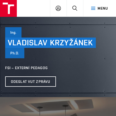
VUT
PŘIHLÁSIT
HLEDAT
MENU
SE
Ing.
VLADISLAV
KRZYŽÁNEK
Ph.D.
FSI – EXTERNÍ PEDAGOG
ODESLAT VUT ZPRÁVU