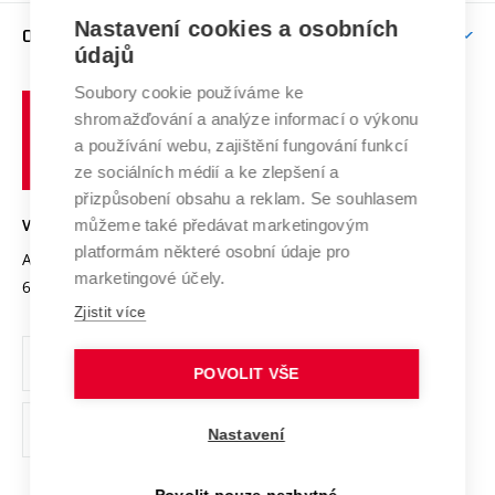
Zpracování osobních údajů uchazečů o studium
Firemní spolupráce
Mezinárodní vědecká rada
Nastavení cookies a osobních
O UNIVERZITĚ
Doktorské studium
Podpora podnikání
E-přihláška
údajů
Zahraniční spolupráce
Systém zajišťování kvality výzkumu
Profil univerzity
Spolupráce se školami
Soubory cookie používáme ke
Vysoké
Výzkumné infrastruktury
shromažďování a analýze informací o výkonu
Udržitelná univerzita
učení
Služby univerzity
Transfer znalostí
a používání webu, zajištění fungování funkcí
technické
Podnikavá univerzita / ContriBUTe
Mezinárodní dohody
ze sociálních médií a ke zlepšení a
Open Science
v
Bezpečná univerzita
přizpůsobení obsahu a reklam. Se souhlasem
Univerzitní sítě
Brně
Projekty
můžeme také předávat marketingovým
VYSOKÉ UČENÍ TECHNICKÉ V BRNĚ
Vyznamenání
platformám některé osobní údaje pro
Projekty ze strukturálních fondů
Antonínská 548/1
www.vut.cz
marketingové účely.
Organizační struktura
602 00 Brno
vut@vutbr.cz
Specifický výzkum
Zjistit více
Úřední deska
Ochrana osobních údajů
POVOLIT VŠE
(externí
Pracovní příležitosti
Nastavení
odkaz)
Podpora a rozvoj zaměstnanců a studujících