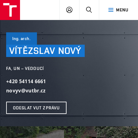
VUT
PŘIHLÁSIT
HLEDAT
MENU
SE
Ing. arch.
VÍTĚZSLAV
NOVÝ
FA, UN – VEDOUCÍ
+420 54114 6661
novyv@vutbr.cz
ODESLAT VUT ZPRÁVU