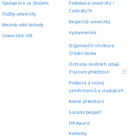
Spolupráce se školami
Podnikavá univerzita /
ContriBUTe
Služby univerzity
Bezpečná univerzita
Mezinárodní dohody
Vyznamenání
Univerzitní sítě
Organizační struktura
Úřední deska
Ochrana osobních údajů
(externí
Pracovní příležitosti
odkaz)
Podpora a rozvoj
zaměstnanců a studujících
Rovné příležitosti
Sociální bezpečí
HR Award
Kontakty