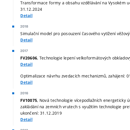
Transformace formy a obsahu vzdělávání na Vysokém uče
31.12.2024
Detail
2018
Simulační model pro posouzení časového vytížení věžový
Detail
2017
, Technologie lepení velkoformátových obkladov
FV20606
Detail
Optimalizace návrhu zvedacích mechanizmů, zahájení: 0
Detail
2016
, Nová technologie vícepodlažních energeticky 
FV10075
zakládání na zemních vrutech s využitím technologie pre
ukončení: 31.12.2019
Detail