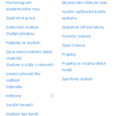
Harmonogram
Mezinárodní vědecká rada
akademického roku
Systém zajišťování kvality
Závěrečné práce
výzkumu
Doktorské studium
Výzkumné infrastruktury
Studijní předpisy
Transfer znalostí
Poplatky za studium
Open Science
Zpracování osobních údajů
Projekty
studentů
Projekty ze strukturálních
Studium a stáže v zahraničí
fondů
Uznání zahraničního
Specifický výzkum
vzdělání
Stipendia
(externí
Knihovny
odkaz)
Sociální bezpečí
Studium bez bariér