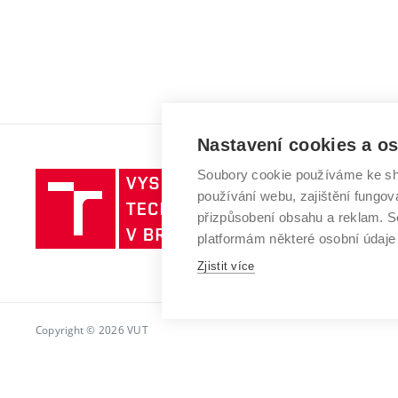
Nastavení cookies a o
Soubory cookie používáme ke sh
Vysoké
používání webu, zajištění fungová
učení
přizpůsobení obsahu a reklam.
technické
platformám některé osobní údaje
v
Brně
Zjistit více
Copyright © 2026 VUT