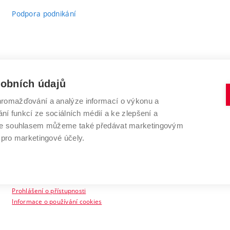
Podpora podnikání
sobních údajů
romažďování a analýze informací o výkonu a
VYSOKÉ UČENÍ TECHNICKÉ V BRNĚ
ní funkcí ze sociálních médií a ke zlepšení a
Antonínská 548/1
www.vut.cz
 Se souhlasem můžeme také předávat marketingovým
602 00 Brno
vut@vutbr.cz
 pro marketingové účely.
Prohlášení o přístupnosti
Informace o používání cookies