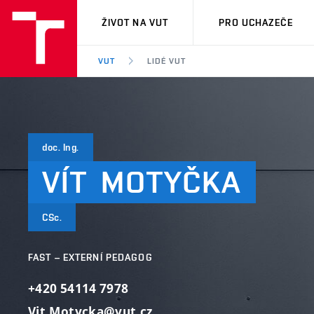
VUT
ŽIVOT NA VUT
PRO UCHAZEČE
VUT
LIDÉ VUT
doc. Ing.
VÍT
MOTYČKA
CSc.
FAST – EXTERNÍ PEDAGOG
+420 54114 7978
Vit.Motycka@vut.cz