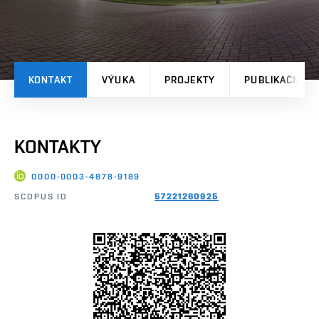
KONTAKT
VÝUKA
PROJEKTY
PUBLIKAČNÍ V
KONTAKTY
0000-0003-4878-9189
SCOPUS ID
57221260925