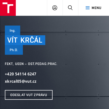
VUT
PŘIHLÁSIT
HLEDAT
MENU
SE
Ing.
VÍT
KRČÁL
Ph.D.
FEKT, UEEN – OST.PEDAG.PRAC.
+420 54114 6247
xkrcal05@vut.cz
ODESLAT VUT ZPRÁVU