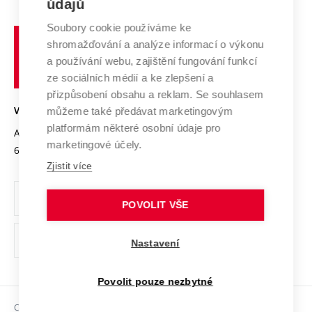
údajů
Zahraniční spolupráce
Systém zajišťování kvality výzkumu
Profil univerzity
Spolupráce se školami
Soubory cookie používáme ke
Vysoké
Výzkumné infrastruktury
shromažďování a analýze informací o výkonu
Udržitelná univerzita
učení
Služby univerzity
Transfer znalostí
a používání webu, zajištění fungování funkcí
technické
Podnikavá univerzita / ContriBUTe
Mezinárodní dohody
ze sociálních médií a ke zlepšení a
Open Science
v
Bezpečná univerzita
přizpůsobení obsahu a reklam. Se souhlasem
Univerzitní sítě
Brně
Projekty
můžeme také předávat marketingovým
VYSOKÉ UČENÍ TECHNICKÉ V BRNĚ
Vyznamenání
platformám některé osobní údaje pro
Projekty ze strukturálních fondů
Antonínská 548/1
www.vut.cz
marketingové účely.
Organizační struktura
602 00 Brno
vut@vutbr.cz
Specifický výzkum
Zjistit více
Úřední deska
Ochrana osobních údajů
POVOLIT VŠE
(externí
Pracovní příležitosti
Nastavení
odkaz)
Podpora a rozvoj zaměstnanců a studujících
Povolit pouze nezbytné
Rovné příležitosti
Copyright © 2026 VUT
Sociální bezpečí