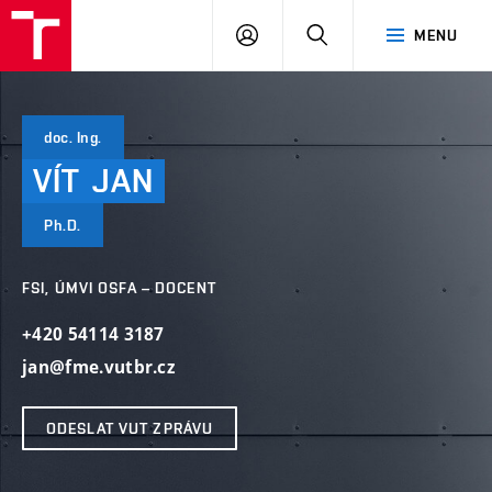
VUT
PŘIHLÁSIT
HLEDAT
MENU
SE
doc. Ing.
VÍT
JAN
Ph.D.
FSI, ÚMVI OSFA – DOCENT
+420 54114 3187
jan@fme.vutbr.cz
ODESLAT VUT ZPRÁVU