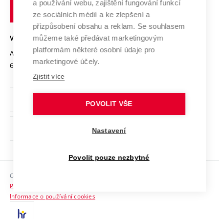
Transfer znalostí
a používání webu, zajištění fungování funkcí
technické
Podnikavá univerzita / ContriBUTe
Mezinárodní dohody
ze sociálních médií a ke zlepšení a
Open Science
v
Bezpečná univerzita
přizpůsobení obsahu a reklam. Se souhlasem
Univerzitní sítě
Brně
Projekty
můžeme také předávat marketingovým
VYSOKÉ UČENÍ TECHNICKÉ V BRNĚ
Vyznamenání
platformám některé osobní údaje pro
Projekty ze strukturálních fondů
Antonínská 548/1
www.vut.cz
marketingové účely.
Organizační struktura
602 00 Brno
vut@vutbr.cz
Specifický výzkum
Zjistit více
Úřední deska
Ochrana osobních údajů
POVOLIT VŠE
(externí
Pracovní příležitosti
Nastavení
odkaz)
Podpora a rozvoj zaměstnanců a studujících
Povolit pouze nezbytné
Rovné příležitosti
Copyright © 2026 VUT
Sociální bezpečí
Prohlášení o přístupnosti
HR Award
Informace o používání cookies