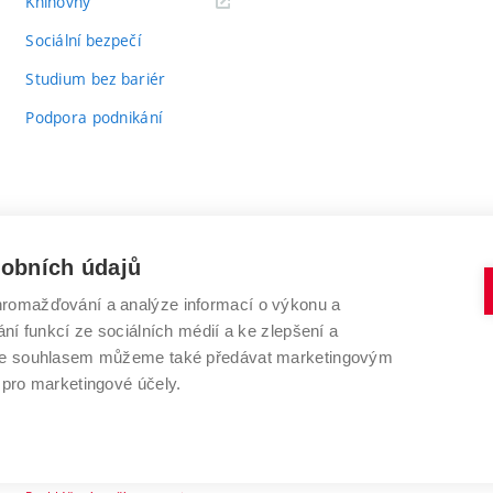
(externí
Knihovny
odkaz)
Sociální bezpečí
Studium bez bariér
Podpora podnikání
sobních údajů
romažďování a analýze informací o výkonu a
VYSOKÉ UČENÍ TECHNICKÉ V BRNĚ
ní funkcí ze sociálních médií a ke zlepšení a
Antonínská 548/1
www.vut.cz
 Se souhlasem můžeme také předávat marketingovým
602 00 Brno
vut@vutbr.cz
 pro marketingové účely.