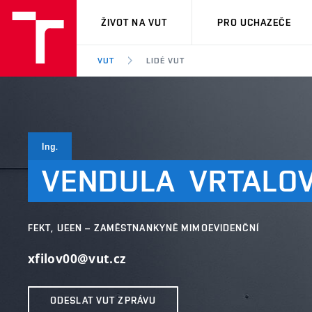
VUT
ŽIVOT NA VUT
PRO UCHAZEČE
VUT
LIDÉ VUT
Ing.
VENDULA
VRTALO
FEKT, UEEN – ZAMĚSTNANKYNĚ MIMOEVIDENČNÍ
xfilov00@vut.cz
ODESLAT VUT ZPRÁVU