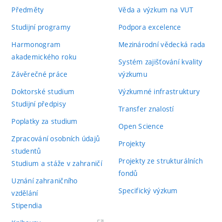
Předměty
Věda a výzkum na VUT
Studijní programy
Podpora excelence
Harmonogram
Mezinárodní vědecká rada
akademického roku
Systém zajišťování kvality
Závěrečné práce
výzkumu
Doktorské studium
Výzkumné infrastruktury
Studijní předpisy
Transfer znalostí
Poplatky za studium
Open Science
Zpracování osobních údajů
Projekty
studentů
Projekty ze strukturálních
Studium a stáže v zahraničí
fondů
Uznání zahraničního
Specifický výzkum
vzdělání
Stipendia