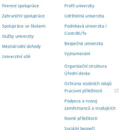
Firemní spolupráce
Profil univerzity
Zahraniční spolupráce
Udržitelná univerzita
Spolupráce se školami
Podnikavá univerzita /
ContriBUTe
Služby univerzity
Bezpečná univerzita
Mezinárodní dohody
Vyznamenání
Univerzitní sítě
Organizační struktura
Úřední deska
Ochrana osobních údajů
(externí
Pracovní příležitosti
odkaz)
Podpora a rozvoj
zaměstnanců a studujících
Rovné příležitosti
Sociální bezpečí