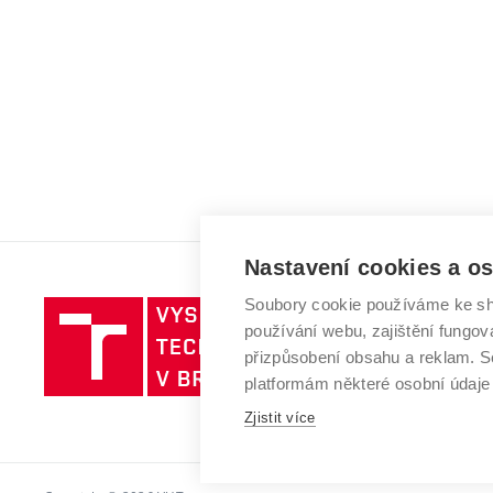
Nastavení cookies a o
Soubory cookie používáme ke sh
Vysoké
používání webu, zajištění fungová
učení
přizpůsobení obsahu a reklam.
technické
platformám některé osobní údaje
v
Zjistit více
Brně