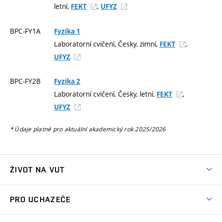
letní,
,
FEKT
UFYZ
BPC-FY1A
Fyzika 1
Laboratorní cvičení, Česky, zimní,
,
FEKT
UFYZ
BPC-FY2B
Fyzika 2
Laboratorní cvičení, Česky, letní,
,
FEKT
UFYZ
* Údaje platné pro aktuální akademický rok 2025/2026
ŽIVOT NA VUT
Atmosféra VUT
PRO UCHAZEČE
Prostory školy
Proč na VUT