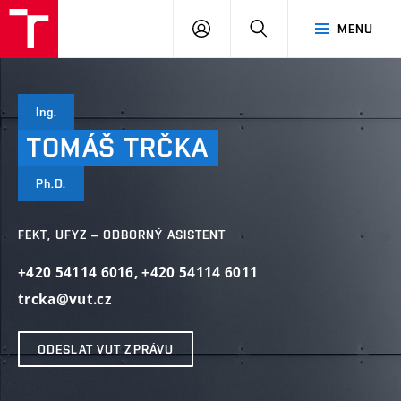
VUT
PŘIHLÁSIT
HLEDAT
MENU
SE
Ing.
TOMÁŠ
TRČKA
Ph.D.
FEKT, UFYZ – ODBORNÝ ASISTENT
+420 54114 6016
,
+420 54114 6011
trcka@vut.cz
ODESLAT VUT ZPRÁVU