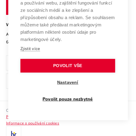
Transfer znalostí
a používání webu, zajištění fungování funkcí
technické
Podnikavá univerzita / ContriBUTe
Mezinárodní dohody
ze sociálních médií a ke zlepšení a
Open Science
v
Bezpečná univerzita
přizpůsobení obsahu a reklam. Se souhlasem
Univerzitní sítě
Brně
Projekty
můžeme také předávat marketingovým
VYSOKÉ UČENÍ TECHNICKÉ V BRNĚ
Vyznamenání
platformám některé osobní údaje pro
Projekty ze strukturálních fondů
Antonínská 548/1
www.vut.cz
marketingové účely.
Organizační struktura
602 00 Brno
vut@vutbr.cz
Specifický výzkum
Zjistit více
Úřední deska
Ochrana osobních údajů
POVOLIT VŠE
(externí
Pracovní příležitosti
Nastavení
odkaz)
Podpora a rozvoj zaměstnanců a studujících
Povolit pouze nezbytné
Rovné příležitosti
Copyright © 2026 VUT
Sociální bezpečí
Prohlášení o přístupnosti
HR Award
Informace o používání cookies