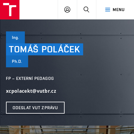
VUT
PŘIHLÁSIT
HLEDAT
MENU
SE
Ing.
TOMÁŠ
POLÁČEK
Ph.D.
FP – EXTERNÍ PEDAGOG
xcpolacekt@vutbr.cz
ODESLAT VUT ZPRÁVU