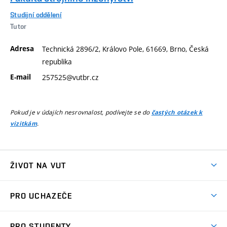
Studijní oddělení
Tutor
Adresa
Technická 2896/2, Královo Pole, 61669, Brno, Česká
republika
E-mail
257525@vutbr.cz
Pokud je v údajích nesrovnalost, podívejte se do
častých otázek k
.
vizitkám
ŽIVOT NA VUT
Atmosféra VUT
PRO UCHAZEČE
Prostory školy
Proč na VUT
Koleje
PRO STUDENTY