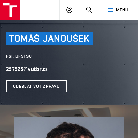
VUT
PŘIHLÁSIT
HLEDAT
MENU
SE
TOMÁŠ
JANOUŠEK
FSI, DFSI SO
257525@vutbr.cz
ODESLAT VUT ZPRÁVU