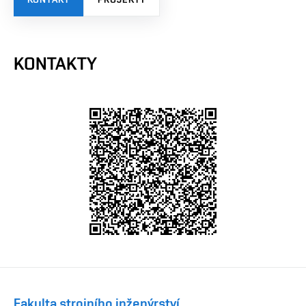
KONTAKTY
Fakulta strojního inženýrství