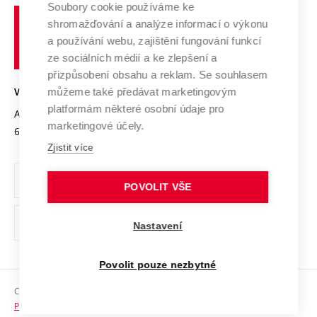
Profil univerzity
Spolupráce se školami
Soubory cookie používáme ke
Vysoké
Výzkumné infrastruktury
shromažďování a analýze informací o výkonu
Udržitelná univerzita
učení
Služby univerzity
Transfer znalostí
a používání webu, zajištění fungování funkcí
technické
Podnikavá univerzita / ContriBUTe
Mezinárodní dohody
ze sociálních médií a ke zlepšení a
Open Science
v
Bezpečná univerzita
přizpůsobení obsahu a reklam. Se souhlasem
Univerzitní sítě
Brně
Projekty
můžeme také předávat marketingovým
VYSOKÉ UČENÍ TECHNICKÉ V BRNĚ
Vyznamenání
platformám některé osobní údaje pro
Projekty ze strukturálních fondů
Antonínská 548/1
www.vut.cz
marketingové účely.
Organizační struktura
602 00 Brno
vut@vutbr.cz
Specifický výzkum
Zjistit více
Úřední deska
Ochrana osobních údajů
POVOLIT VŠE
(externí
Pracovní příležitosti
Nastavení
odkaz)
Podpora a rozvoj zaměstnanců a studujících
Povolit pouze nezbytné
Rovné příležitosti
Copyright © 2026 VUT
Sociální bezpečí
Prohlášení o přístupnosti
HR Award