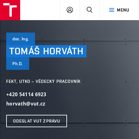
VUT
PŘIHLÁSIT
HLEDAT
MENU
SE
doc. Ing.
TOMÁŠ
HORVÁTH
Ph.D.
FEKT, UTKO – VĚDECKÝ PRACOVNÍK
+420 54114 6923
horvath@vut.cz
ODESLAT VUT ZPRÁVU