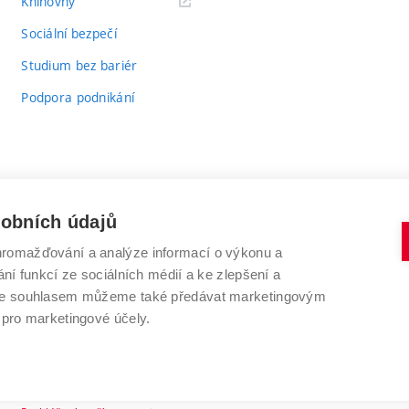
(externí
Knihovny
odkaz)
Sociální bezpečí
Studium bez bariér
Podpora podnikání
sobních údajů
romažďování a analýze informací o výkonu a
VYSOKÉ UČENÍ TECHNICKÉ V BRNĚ
ní funkcí ze sociálních médií a ke zlepšení a
Antonínská 548/1
www.vut.cz
 Se souhlasem můžeme také předávat marketingovým
602 00 Brno
vut@vutbr.cz
 pro marketingové účely.