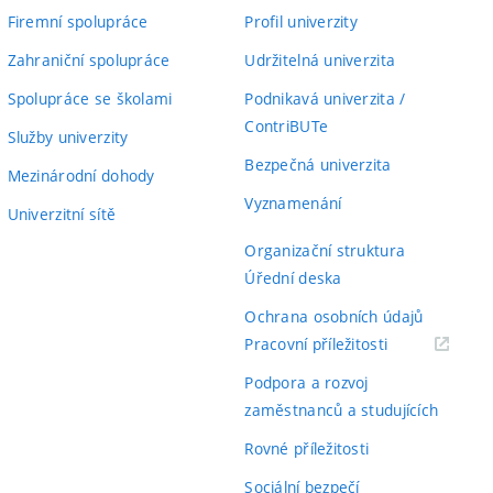
Firemní spolupráce
Profil univerzity
Zahraniční spolupráce
Udržitelná univerzita
Spolupráce se školami
Podnikavá univerzita /
ContriBUTe
Služby univerzity
Bezpečná univerzita
Mezinárodní dohody
Vyznamenání
Univerzitní sítě
Organizační struktura
Úřední deska
Ochrana osobních údajů
(externí
Pracovní příležitosti
odkaz)
Podpora a rozvoj
zaměstnanců a studujících
Rovné příležitosti
Sociální bezpečí