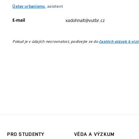
Ústav urbanismu
, asistent
E-mail
xadohnalt@vutbr.cz
Pokud je v údajích nesrovnalost, podívejte se do
častých otázek k viz
PRO STUDENTY
VĚDA A VÝZKUM