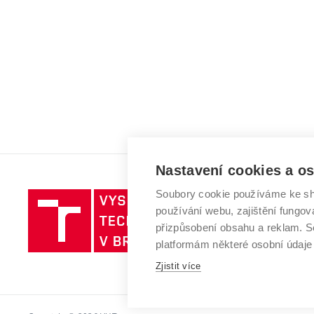
Nastavení cookies a o
Soubory cookie používáme ke sh
Vysoké
používání webu, zajištění fungová
učení
přizpůsobení obsahu a reklam.
technické
platformám některé osobní údaje
v
Zjistit více
Brně