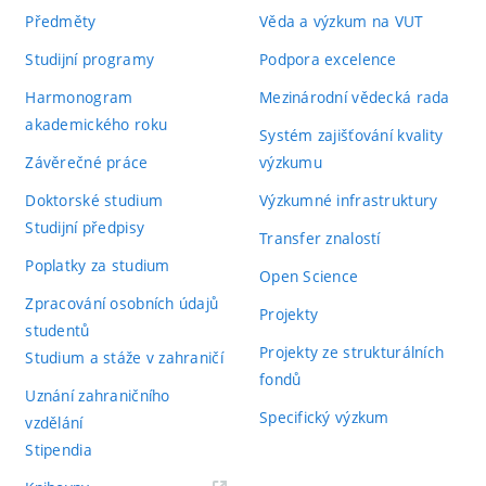
Předměty
Věda a výzkum na VUT
Studijní programy
Podpora excelence
Harmonogram
Mezinárodní vědecká rada
akademického roku
Systém zajišťování kvality
Závěrečné práce
výzkumu
Doktorské studium
Výzkumné infrastruktury
Studijní předpisy
Transfer znalostí
Poplatky za studium
Open Science
Zpracování osobních údajů
Projekty
studentů
Projekty ze strukturálních
Studium a stáže v zahraničí
fondů
Uznání zahraničního
Specifický výzkum
vzdělání
Stipendia