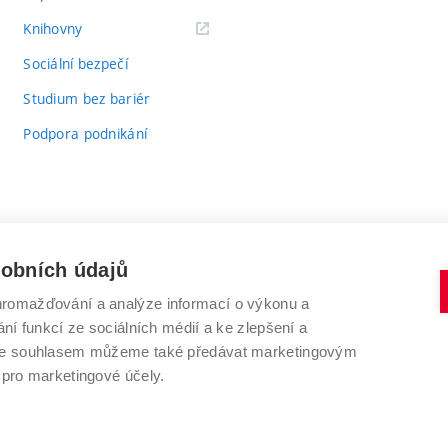
(externí
Knihovny
odkaz)
Sociální bezpečí
Studium bez bariér
Podpora podnikání
sobních údajů
romažďování a analýze informací o výkonu a
VYSOKÉ UČENÍ TECHNICKÉ V BRNĚ
ní funkcí ze sociálních médií a ke zlepšení a
Antonínská 548/1
www.vut.cz
 Se souhlasem můžeme také předávat marketingovým
602 00 Brno
vut@vutbr.cz
 pro marketingové účely.