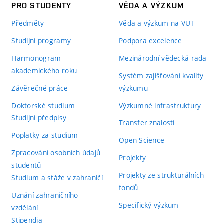
PRO STUDENTY
VĚDA A VÝZKUM
Předměty
Věda a výzkum na VUT
Studijní programy
Podpora excelence
Harmonogram
Mezinárodní vědecká rada
akademického roku
Systém zajišťování kvality
Závěrečné práce
výzkumu
Doktorské studium
Výzkumné infrastruktury
Studijní předpisy
Transfer znalostí
Poplatky za studium
Open Science
Zpracování osobních údajů
Projekty
studentů
Projekty ze strukturálních
Studium a stáže v zahraničí
fondů
Uznání zahraničního
Specifický výzkum
vzdělání
Stipendia