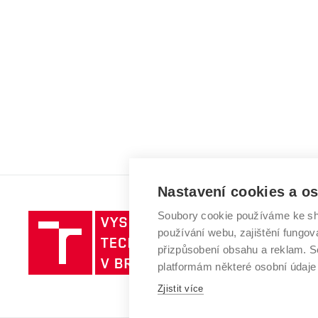
Nastavení cookies a o
Soubory cookie používáme ke sh
Vysoké
používání webu, zajištění fungová
učení
přizpůsobení obsahu a reklam.
technické
platformám některé osobní údaje
v
Zjistit více
Brně