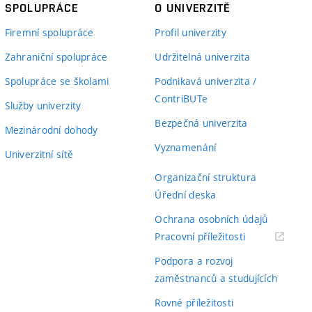
SPOLUPRÁCE
O UNIVERZITĚ
Firemní spolupráce
Profil univerzity
Zahraniční spolupráce
Udržitelná univerzita
Spolupráce se školami
Podnikavá univerzita /
ContriBUTe
Služby univerzity
Bezpečná univerzita
Mezinárodní dohody
Vyznamenání
Univerzitní sítě
Organizační struktura
Úřední deska
Ochrana osobních údajů
(externí
Pracovní příležitosti
odkaz)
Podpora a rozvoj
zaměstnanců a studujících
Rovné příležitosti