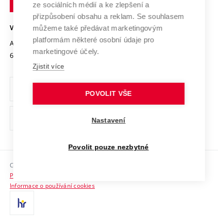
Mezinárodní dohody
ze sociálních médií a ke zlepšení a
Open Science
v
Bezpečná univerzita
přizpůsobení obsahu a reklam. Se souhlasem
Univerzitní sítě
Brně
Projekty
můžeme také předávat marketingovým
VYSOKÉ UČENÍ TECHNICKÉ V BRNĚ
Vyznamenání
platformám některé osobní údaje pro
Projekty ze strukturálních fondů
Antonínská 548/1
www.vut.cz
marketingové účely.
Organizační struktura
602 00 Brno
vut@vutbr.cz
Specifický výzkum
Zjistit více
Úřední deska
Ochrana osobních údajů
POVOLIT VŠE
(externí
Pracovní příležitosti
Nastavení
odkaz)
Podpora a rozvoj zaměstnanců a studujících
Povolit pouze nezbytné
Rovné příležitosti
Copyright © 2026 VUT
Sociální bezpečí
Prohlášení o přístupnosti
HR Award
Informace o používání cookies
Kontakty