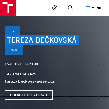
VUT
PŘIHLÁSIT
HLEDAT
MENU
SE
Ing.
TEREZA
BEČKOVSKÁ
Ph.D.
FAST, PST – LEKTOR
+420 54114 7429
tereza.beckovska@vut.cz
ODESLAT VUT ZPRÁVU