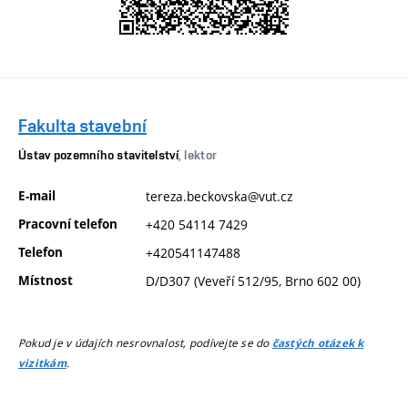
Fakulta stavební
Ústav pozemního stavitelství
, lektor
E-mail
tereza.beckovska@vut.cz
Pracovní telefon
+420 54114 7429
Telefon
+420541147488
Místnost
D/D307 (Veveří 512/95, Brno 602 00)
Pokud je v údajích nesrovnalost, podívejte se do
častých otázek k
.
vizitkám