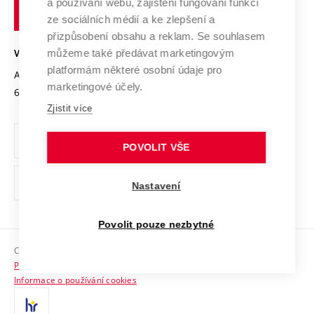
Transfer znalostí
a používání webu, zajištění fungování funkcí
technické
Podnikavá univerzita / ContriBUTe
Mezinárodní dohody
ze sociálních médií a ke zlepšení a
Open Science
v
Bezpečná univerzita
přizpůsobení obsahu a reklam. Se souhlasem
Univerzitní sítě
Brně
Projekty
můžeme také předávat marketingovým
VYSOKÉ UČENÍ TECHNICKÉ V BRNĚ
Vyznamenání
platformám některé osobní údaje pro
Projekty ze strukturálních fondů
Antonínská 548/1
www.vut.cz
marketingové účely.
Organizační struktura
602 00 Brno
vut@vutbr.cz
Specifický výzkum
Zjistit více
Úřední deska
Ochrana osobních údajů
POVOLIT VŠE
(externí
Pracovní příležitosti
Nastavení
odkaz)
Podpora a rozvoj zaměstnanců a studujících
Povolit pouze nezbytné
Rovné příležitosti
Copyright © 2026 VUT
Sociální bezpečí
Prohlášení o přístupnosti
HR Award
Informace o používání cookies
Kontakty