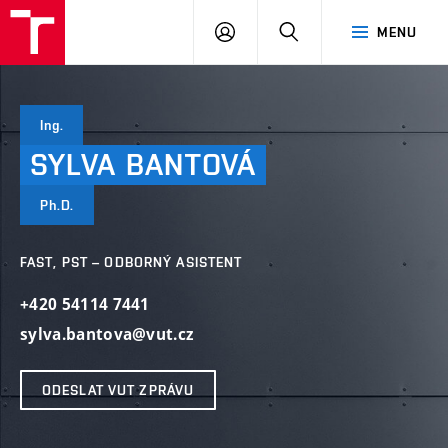
VUT
PŘIHLÁSIT
HLEDAT
MENU
SE
Ing.
SYLVA
BANTOVÁ
Ph.D.
FAST, PST – ODBORNÝ ASISTENT
+420 54114 7441
sylva.bantova@vut.cz
ODESLAT VUT ZPRÁVU