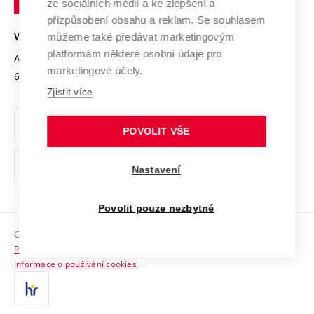
Mezinárodní dohody
ze sociálních médií a ke zlepšení a
Open Science
v
Bezpečná univerzita
přizpůsobení obsahu a reklam. Se souhlasem
Univerzitní sítě
Brně
Projekty
můžeme také předávat marketingovým
VYSOKÉ UČENÍ TECHNICKÉ V BRNĚ
Vyznamenání
platformám některé osobní údaje pro
Projekty ze strukturálních fondů
Antonínská 548/1
www.vut.cz
marketingové účely.
Organizační struktura
602 00 Brno
vut@vutbr.cz
Specifický výzkum
Zjistit více
Úřední deska
Ochrana osobních údajů
POVOLIT VŠE
(externí
Pracovní příležitosti
Nastavení
odkaz)
Podpora a rozvoj zaměstnanců a studujících
Povolit pouze nezbytné
Rovné příležitosti
Copyright © 2026 VUT
Sociální bezpečí
Prohlášení o přístupnosti
HR Award
Informace o používání cookies
Kontakty