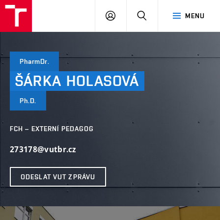
VUT
PŘIHLÁSIT
HLEDAT
MENU
SE
PharmDr.
ŠÁRKA
HOLASOVÁ
Ph.D.
FCH – EXTERNÍ PEDAGOG
273178@vutbr.cz
ODESLAT VUT ZPRÁVU