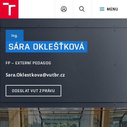
VUT
PŘIHLÁSIT
HLEDAT
MENU
SE
Ing.
SÁRA
OKLEŠŤKOVÁ
FP – EXTERNÍ PEDAGOG
Sara.Oklestkova@vutbr.cz
ODESLAT VUT ZPRÁVU