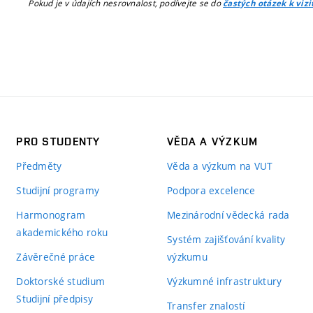
Pokud je v údajích nesrovnalost, podívejte se do
častých otázek k viz
PRO STUDENTY
VĚDA A VÝZKUM
Předměty
Věda a výzkum na VUT
Studijní programy
Podpora excelence
Harmonogram
Mezinárodní vědecká rada
akademického roku
Systém zajišťování kvality
Závěrečné práce
výzkumu
Doktorské studium
Výzkumné infrastruktury
Studijní předpisy
Transfer znalostí