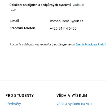
Oddělení studijních a podpůrných systémů
, vedoucí
test1
E-mail
Roman.Tomsu@vut.cz
Pracovní telefon
+420 54114 5450
Pokud je v údajích nesrovnalost, podívejte se do
častých otázek k viz
PRO STUDENTY
VĚDA A VÝZKUM
Předměty
Věda a výzkum na VUT