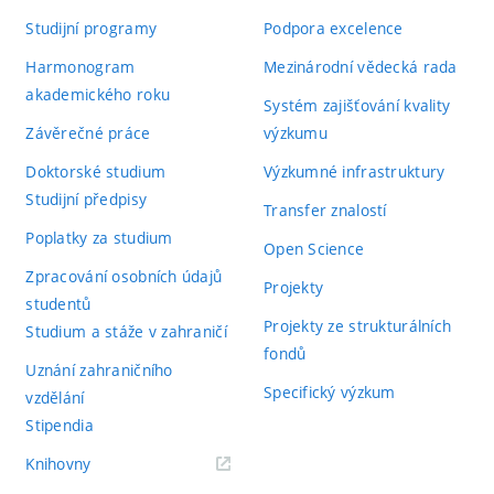
Studijní programy
Podpora excelence
Harmonogram
Mezinárodní vědecká rada
akademického roku
Systém zajišťování kvality
Závěrečné práce
výzkumu
Doktorské studium
Výzkumné infrastruktury
Studijní předpisy
Transfer znalostí
Poplatky za studium
Open Science
Zpracování osobních údajů
Projekty
studentů
Projekty ze strukturálních
Studium a stáže v zahraničí
fondů
Uznání zahraničního
Specifický výzkum
vzdělání
Stipendia
(externí
Knihovny
odkaz)