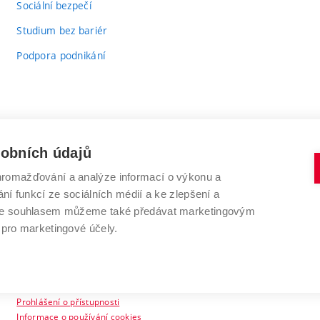
Sociální bezpečí
Studium bez bariér
Podpora podnikání
sobních údajů
romažďování a analýze informací o výkonu a
VYSOKÉ UČENÍ TECHNICKÉ V BRNĚ
ní funkcí ze sociálních médií a ke zlepšení a
Antonínská 548/1
www.vut.cz
 Se souhlasem můžeme také předávat marketingovým
602 00 Brno
vut@vutbr.cz
 pro marketingové účely.
Prohlášení o přístupnosti
Informace o používání cookies