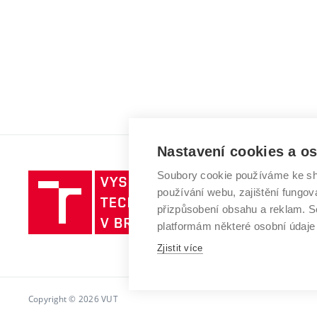
Nastavení cookies a o
Soubory cookie používáme ke sh
Vysoké
používání webu, zajištění fungová
učení
přizpůsobení obsahu a reklam.
technické
platformám některé osobní údaje
v
Zjistit více
Brně
Copyright © 2026 VUT