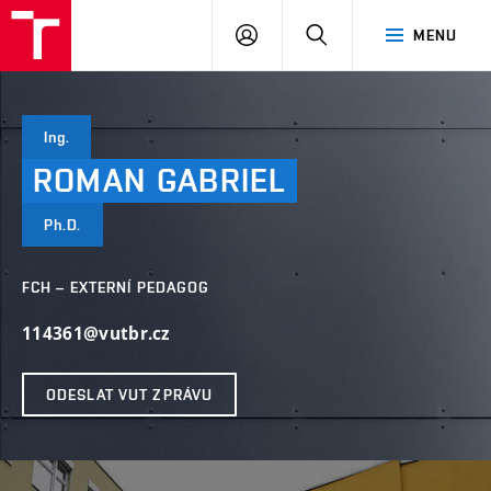
VUT
PŘIHLÁSIT
HLEDAT
MENU
SE
Ing.
ROMAN
GABRIEL
Ph.D.
FCH – EXTERNÍ PEDAGOG
114361@vutbr.cz
ODESLAT VUT ZPRÁVU