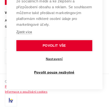
Mezinárodní dohody
ze sociálních médií a ke zlepšení a
Open Science
v
Bezpečná univerzita
přizpůsobení obsahu a reklam. Se souhlasem
Univerzitní sítě
Brně
Projekty
můžeme také předávat marketingovým
VYSOKÉ UČENÍ TECHNICKÉ V BRNĚ
Vyznamenání
platformám některé osobní údaje pro
Projekty ze strukturálních fondů
Antonínská 548/1
www.vut.cz
marketingové účely.
Organizační struktura
602 00 Brno
vut@vutbr.cz
Specifický výzkum
Zjistit více
Úřední deska
Ochrana osobních údajů
POVOLIT VŠE
(externí
Pracovní příležitosti
Nastavení
odkaz)
Podpora a rozvoj zaměstnanců a studujících
Povolit pouze nezbytné
Rovné příležitosti
Copyright © 2026 VUT
Sociální bezpečí
Prohlášení o přístupnosti
HR Award
Informace o používání cookies
Kontakty