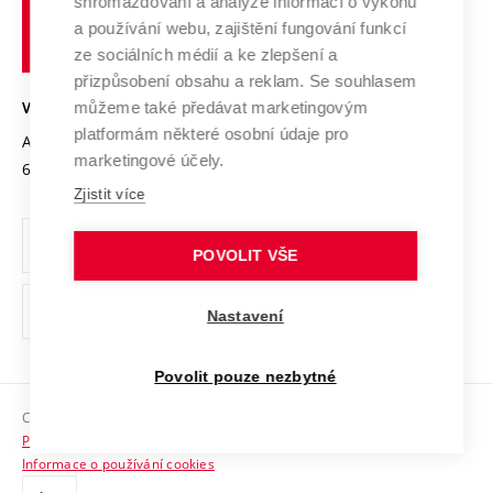
shromažďování a analýze informací o výkonu
Udržitelná univerzita
učení
Služby univerzity
Transfer znalostí
a používání webu, zajištění fungování funkcí
technické
Podnikavá univerzita / ContriBUTe
Mezinárodní dohody
ze sociálních médií a ke zlepšení a
Open Science
v
Bezpečná univerzita
přizpůsobení obsahu a reklam. Se souhlasem
Univerzitní sítě
Brně
Projekty
můžeme také předávat marketingovým
VYSOKÉ UČENÍ TECHNICKÉ V BRNĚ
Vyznamenání
platformám některé osobní údaje pro
Projekty ze strukturálních fondů
Antonínská 548/1
www.vut.cz
marketingové účely.
Organizační struktura
602 00 Brno
vut@vutbr.cz
Specifický výzkum
Zjistit více
Úřední deska
Ochrana osobních údajů
POVOLIT VŠE
(externí
Pracovní příležitosti
Nastavení
odkaz)
Podpora a rozvoj zaměstnanců a studujících
Povolit pouze nezbytné
Rovné příležitosti
Copyright © 2026 VUT
Sociální bezpečí
Prohlášení o přístupnosti
HR Award
Informace o používání cookies