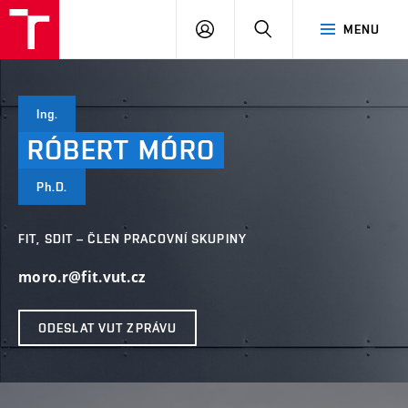
VUT
PŘIHLÁSIT
HLEDAT
MENU
SE
Ing.
RÓBERT
MÓRO
Ph.D.
FIT, SDIT – ČLEN PRACOVNÍ SKUPINY
moro.r@fit.vut.cz
ODESLAT VUT ZPRÁVU