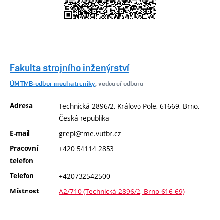
Fakulta strojního inženýrství
ÚMTMB-odbor mechatroniky
, vedoucí odboru
Adresa
Technická 2896/2, Královo Pole, 61669, Brno,
Česká republika
E-mail
grepl@fme.vutbr.cz
Pracovní
+420 54114 2853
telefon
Telefon
+420732542500
Místnost
A2/710 (Technická 2896/2, Brno 616 69)