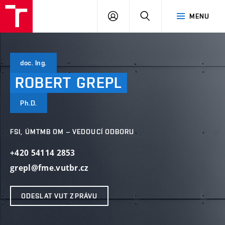
VUT
PŘIHLÁSIT
HLEDAT
MENU
SE
doc. Ing.
ROBERT
GREPL
Ph.D.
FSI, ÚMTMB OM – VEDOUCÍ ODBORU
+420 54114 2853
grepl@fme.vutbr.cz
ODESLAT VUT ZPRÁVU