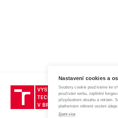
Nastavení cookies a o
Soubory cookie používáme ke sh
Vysoké
používání webu, zajištění fungová
učení
přizpůsobení obsahu a reklam.
technické
platformám některé osobní údaje
v
Zjistit více
Brně