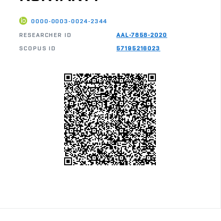
0000-0003-0024-2344
RESEARCHER ID
AAL-7858-2020
SCOPUS ID
57195216023