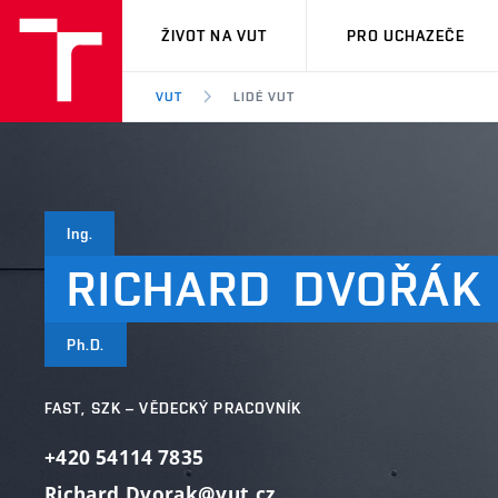
VUT
ŽIVOT NA VUT
PRO UCHAZEČE
VUT
LIDÉ VUT
Ing.
RICHARD
DVOŘÁK
Ph.D.
FAST, SZK – VĚDECKÝ PRACOVNÍK
+420 54114 7835
Richard.Dvorak@vut.cz