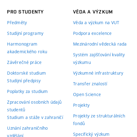
PRO STUDENTY
VĚDA A VÝZKUM
Předměty
Věda a výzkum na VUT
Studijní programy
Podpora excelence
Harmonogram
Mezinárodní vědecká rada
akademického roku
Systém zajišťování kvality
Závěrečné práce
výzkumu
Doktorské studium
Výzkumné infrastruktury
Studijní předpisy
Transfer znalostí
Poplatky za studium
Open Science
Zpracování osobních údajů
Projekty
studentů
Projekty ze strukturálních
Studium a stáže v zahraničí
fondů
Uznání zahraničního
Specifický výzkum
vzdělání