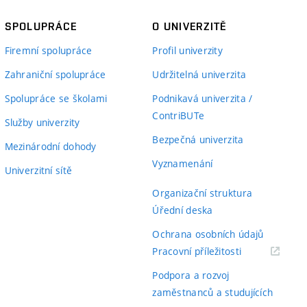
SPOLUPRÁCE
O UNIVERZITĚ
Firemní spolupráce
Profil univerzity
Zahraniční spolupráce
Udržitelná univerzita
Spolupráce se školami
Podnikavá univerzita /
ContriBUTe
Služby univerzity
Bezpečná univerzita
Mezinárodní dohody
Vyznamenání
Univerzitní sítě
Organizační struktura
Úřední deska
Ochrana osobních údajů
(externí
Pracovní příležitosti
odkaz)
Podpora a rozvoj
zaměstnanců a studujících