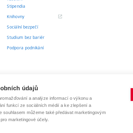
Stipendia
(externí
Knihovny
odkaz)
Sociální bezpečí
Studium bez bariér
Podpora podnikání
sobních údajů
romažďování a analýze informací o výkonu a
VYSOKÉ UČENÍ TECHNICKÉ V BRNĚ
ní funkcí ze sociálních médií a ke zlepšení a
Antonínská 548/1
www.vut.cz
 Se souhlasem můžeme také předávat marketingovým
602 00 Brno
vut@vutbr.cz
 pro marketingové účely.