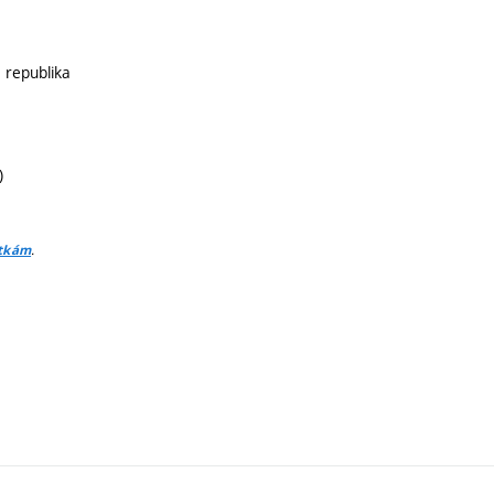
á republika
)
.
itkám