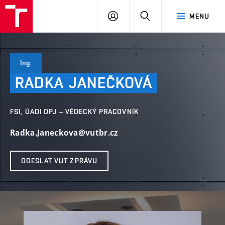
VUT
PŘIHLÁSIT
HLEDAT
MENU
SE
Ing.
RADKA
JANEČKOVÁ
FSI, ÚADI OPJ – VĚDECKÝ PRACOVNÍK
Radka.Janeckova@vutbr.cz
ODESLAT VUT ZPRÁVU