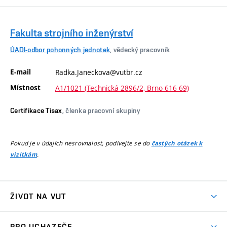
Fakulta strojního inženýrství
ÚADI-odbor pohonných jednotek
, vědecký pracovník
E-mail
Radka.Janeckova@vutbr.cz
Místnost
A1/1021 (Technická 2896/2, Brno 616 69)
Certifikace Tisax
, členka pracovní skupiny
Pokud je v údajích nesrovnalost, podívejte se do
častých otázek k
.
vizitkám
ŽIVOT NA VUT
Atmosféra VUT
PRO UCHAZEČE