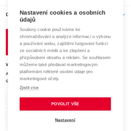
Brno
Podpora excelence
Závěrečné práce
Studium bez bariér
Zpracování osobních údajů uchazečů o studium
Firemní spolupráce
Nastavení cookies a osobních
Mezinárodní vědecká rada
O UNIVERZITĚ
Doktorské studium
Podpora podnikání
E-přihláška
údajů
Zahraniční spolupráce
Systém zajišťování kvality výzkumu
Profil univerzity
Soubory cookie používáme ke
Spolupráce se školami
Vysoké
Výzkumné infrastruktury
shromažďování a analýze informací o výkonu
Udržitelná univerzita
učení
Služby univerzity
Transfer znalostí
a používání webu, zajištění fungování funkcí
technické
Podnikavá univerzita / ContriBUTe
Mezinárodní dohody
ze sociálních médií a ke zlepšení a
Open Science
v
Bezpečná univerzita
přizpůsobení obsahu a reklam. Se souhlasem
Univerzitní sítě
Brně
Projekty
můžeme také předávat marketingovým
VYSOKÉ UČENÍ TECHNICKÉ V BRNĚ
Vyznamenání
platformám některé osobní údaje pro
Projekty ze strukturálních fondů
Antonínská 548/1
www.vut.cz
marketingové účely.
Organizační struktura
602 00 Brno
vut@vutbr.cz
Specifický výzkum
Zjistit více
Úřední deska
Ochrana osobních údajů
POVOLIT VŠE
(externí
Pracovní příležitosti
Nastavení
odkaz)
Podpora a rozvoj zaměstnanců a studujících