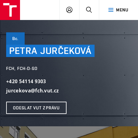
VUT
PŘIHLÁSIT
HLEDAT
MENU
SE
Bc.
PETRA
JURČEKOVÁ
FCH, FCH-D-SO
+420 54114 9303
jurcekova@fch.vut.cz
ODESLAT VUT ZPRÁVU