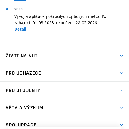
2023
Vývoj a aplikace pokročilých optických metod IV,
zahájení: 01.03.2023, ukončení: 28.02.2026
Detail
ŽIVOT NA VUT
Atmosféra VUT
PRO UCHAZEČE
Prostory školy
Proč na VUT
Koleje
PRO STUDENTY
Studijní programy
Stravování
Předměty
Studijní předpisy
Studium a stáže v zahraničí
Stipendia
Dny otevřených dveří
VĚDA A VÝZKUM
Sport na VUT
(externí
Studijní programy
Poplatky za studium
Uznání zahraničního vzdělání
Knihovny
Aktivity pro juniory
Studentský život
odkaz)
Věda a výzkum na VUT
Harmonogram akademického roku
Zpracování osobních údajů studentů
Sociální bezpečí
SPOLUPRÁCE
Celoživotní vzdělávání
Brno