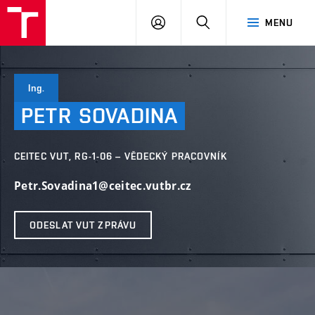
VUT
PŘIHLÁSIT
HLEDAT
MENU
SE
Ing.
PETR
SOVADINA
CEITEC VUT, RG-1-06 – VĚDECKÝ PRACOVNÍK
Petr.Sovadina1@ceitec.vutbr.cz
ODESLAT VUT ZPRÁVU