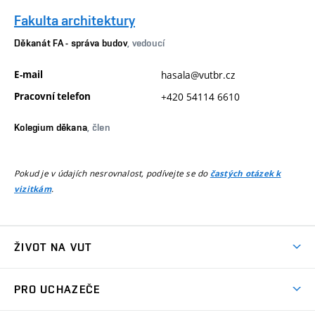
Fakulta architektury
Děkanát FA - správa budov
, vedoucí
E-mail
hasala@vutbr.cz
Pracovní telefon
+420 54114 6610
Kolegium děkana
, člen
Pokud je v údajích nesrovnalost, podívejte se do
častých otázek k
.
vizitkám
ŽIVOT NA VUT
Atmosféra VUT
PRO UCHAZEČE
Prostory školy