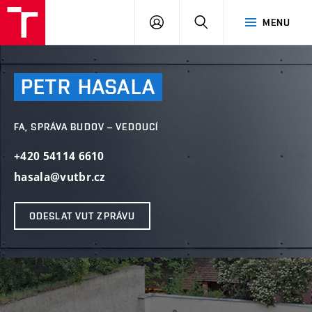
VUT
PŘIHLÁSIT
HLEDAT
MENU
SE
PETR
HASALA
FA, SPRÁVA BUDOV – VEDOUCÍ
+420 54114 6610
hasala@vutbr.cz
ODESLAT VUT ZPRÁVU