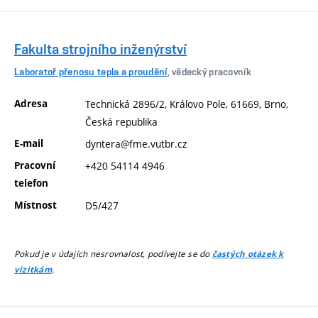
Fakulta strojního inženýrství
Laboratoř přenosu tepla a proudění
, vědecký pracovník
Adresa
Technická 2896/2, Královo Pole, 61669, Brno,
Česká republika
E-mail
dyntera@fme.vutbr.cz
Pracovní
+420 54114 4946
telefon
Místnost
D5/427
Pokud je v údajích nesrovnalost, podívejte se do
častých otázek k
.
vizitkám