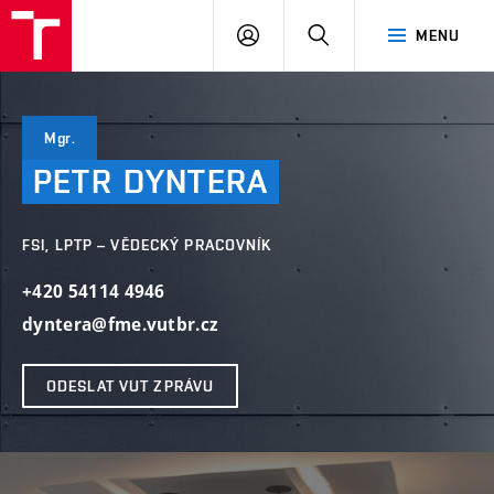
VUT
PŘIHLÁSIT
HLEDAT
MENU
SE
Mgr.
PETR
DYNTERA
FSI, LPTP – VĚDECKÝ PRACOVNÍK
+420 54114 4946
dyntera@fme.vutbr.cz
ODESLAT VUT ZPRÁVU