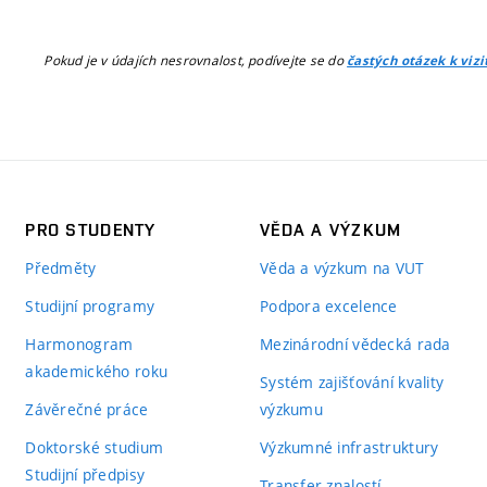
Pokud je v údajích nesrovnalost, podívejte se do
častých otázek k viz
PRO STUDENTY
VĚDA A VÝZKUM
Předměty
Věda a výzkum na VUT
Studijní programy
Podpora excelence
Harmonogram
Mezinárodní vědecká rada
akademického roku
Systém zajišťování kvality
Závěrečné práce
výzkumu
Doktorské studium
Výzkumné infrastruktury
Studijní předpisy
Transfer znalostí