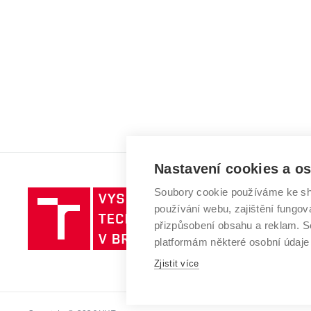
Nastavení cookies a o
Soubory cookie používáme ke sh
Vysoké
používání webu, zajištění fungová
učení
přizpůsobení obsahu a reklam.
technické
platformám některé osobní údaje
v
Zjistit více
Brně