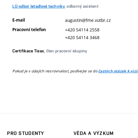
LÚ-odbor letadlové techniky
, odborný asistent
E-mail
augustin@fme.vutbr.cz
Pracovní telefon
+420 54114 2558
+420 54114 3468
Certifikace Tisax
, člen pracovní skupiny
Pokud je v údajích nesrovnalost, podívejte se do
častých otázek k viz
PRO STUDENTY
VĚDA A VÝZKUM