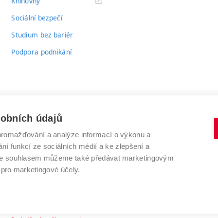
(externí
Knihovny
odkaz)
Sociální bezpečí
Studium bez bariér
Podpora podnikání
sobních údajů
romažďování a analýze informací o výkonu a
VYSOKÉ UČENÍ TECHNICKÉ V BRNĚ
ní funkcí ze sociálních médií a ke zlepšení a
Antonínská 548/1
www.vut.cz
 Se souhlasem můžeme také předávat marketingovým
602 00 Brno
vut@vutbr.cz
 pro marketingové účely.