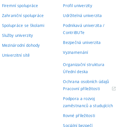
Firemní spolupráce
Profil univerzity
Zahraniční spolupráce
Udržitelná univerzita
Spolupráce se školami
Podnikavá univerzita /
ContriBUTe
Služby univerzity
Bezpečná univerzita
Mezinárodní dohody
Vyznamenání
Univerzitní sítě
Organizační struktura
Úřední deska
Ochrana osobních údajů
(externí
Pracovní příležitosti
odkaz)
Podpora a rozvoj
zaměstnanců a studujících
Rovné příležitosti
Sociální bezpečí