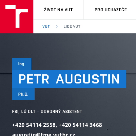
VUT
ŽIVOT NA VUT
PRO UCHAZEČE
VUT
LIDÉ VUT
Ing.
PETR
AUGUSTIN
Ph.D.
FSI, LÚ OLT – ODBORNÝ ASISTENT
+420 54114 2558
,
+420 54114 3468
augustin@fme.vutbr.cz