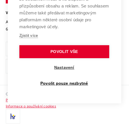
Open Science
v
Bezpečná univerzita
přizpůsobení obsahu a reklam. Se souhlasem
Univerzitní sítě
Brně
Projekty
můžeme také předávat marketingovým
VYSOKÉ UČENÍ TECHNICKÉ V BRNĚ
Vyznamenání
platformám některé osobní údaje pro
Projekty ze strukturálních fondů
Antonínská 548/1
www.vut.cz
marketingové účely.
Organizační struktura
602 00 Brno
vut@vutbr.cz
Specifický výzkum
Zjistit více
Úřední deska
Ochrana osobních údajů
POVOLIT VŠE
(externí
Pracovní příležitosti
Nastavení
odkaz)
Podpora a rozvoj zaměstnanců a studujících
Povolit pouze nezbytné
Rovné příležitosti
Copyright © 2026 VUT
Sociální bezpečí
Prohlášení o přístupnosti
HR Award
Informace o používání cookies
Kontakty