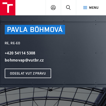
VUT
PŘIHLÁSIT
HLEDAT
MENU
SE
PAVLA
BÖHMOVÁ
RE, RE-EO
+420 54114 5308
bohmovap@vutbr.cz
ODESLAT VUT ZPRÁVU