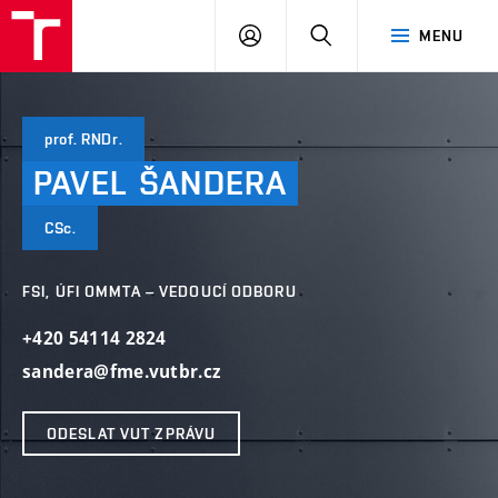
VUT
PŘIHLÁSIT
HLEDAT
MENU
SE
prof. RNDr.
PAVEL
ŠANDERA
CSc.
FSI, ÚFI OMMTA – VEDOUCÍ ODBORU
+420 54114 2824
sandera@fme.vutbr.cz
ODESLAT VUT ZPRÁVU