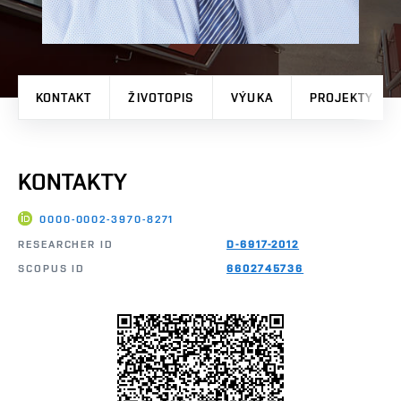
KONTAKT
ŽIVOTOPIS
VÝUKA
PROJEKTY
KONTAKTY
0000-0002-3970-8271
RESEARCHER ID
D-6917-2012
SCOPUS ID
6602745736