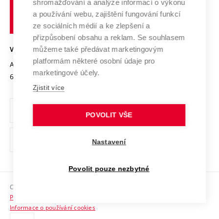
shromažďování a analýze informací o výkonu
Udržitelná univerzita
učení
Služby univerzity
Transfer znalostí
a používání webu, zajištění fungování funkcí
technické
Podnikavá univerzita / ContriBUTe
Mezinárodní dohody
ze sociálních médií a ke zlepšení a
Open Science
v
Bezpečná univerzita
přizpůsobení obsahu a reklam. Se souhlasem
Univerzitní sítě
Brně
Projekty
můžeme také předávat marketingovým
VYSOKÉ UČENÍ TECHNICKÉ V BRNĚ
Vyznamenání
platformám některé osobní údaje pro
Projekty ze strukturálních fondů
Antonínská 548/1
www.vut.cz
marketingové účely.
Organizační struktura
602 00 Brno
vut@vutbr.cz
Specifický výzkum
Zjistit více
Úřední deska
Ochrana osobních údajů
POVOLIT VŠE
(externí
Pracovní příležitosti
Nastavení
odkaz)
Podpora a rozvoj zaměstnanců a studujících
Povolit pouze nezbytné
Rovné příležitosti
Copyright © 2026 VUT
Sociální bezpečí
Prohlášení o přístupnosti
HR Award
Informace o používání cookies