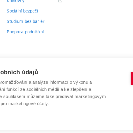
(externí
Knihovny
odkaz)
Sociální bezpečí
Studium bez bariér
Podpora podnikání
sobních údajů
romažďování a analýze informací o výkonu a
VYSOKÉ UČENÍ TECHNICKÉ V BRNĚ
ní funkcí ze sociálních médií a ke zlepšení a
Antonínská 548/1
www.vut.cz
 Se souhlasem můžeme také předávat marketingovým
602 00 Brno
vut@vutbr.cz
 pro marketingové účely.