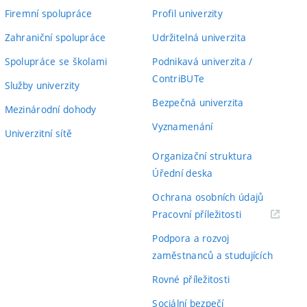
Firemní spolupráce
Profil univerzity
Zahraniční spolupráce
Udržitelná univerzita
Spolupráce se školami
Podnikavá univerzita /
ContriBUTe
Služby univerzity
Bezpečná univerzita
Mezinárodní dohody
Vyznamenání
Univerzitní sítě
Organizační struktura
Úřední deska
Ochrana osobních údajů
(externí
Pracovní příležitosti
odkaz)
Podpora a rozvoj
zaměstnanců a studujících
Rovné příležitosti
Sociální bezpečí