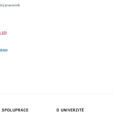
cký pracovník
6 69)
.
itkám
SPOLUPRÁCE
O UNIVERZITĚ