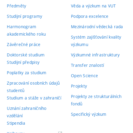
Předměty
Věda a výzkum na VUT
Studijní programy
Podpora excelence
Harmonogram
Mezinárodní vědecká rada
akademického roku
Systém zajišťování kvality
Závěrečné práce
výzkumu
Doktorské studium
Výzkumné infrastruktury
Studijní předpisy
Transfer znalostí
Poplatky za studium
Open Science
Zpracování osobních údajů
Projekty
studentů
Projekty ze strukturálních
Studium a stáže v zahraničí
fondů
Uznání zahraničního
Specifický výzkum
vzdělání
Stipendia