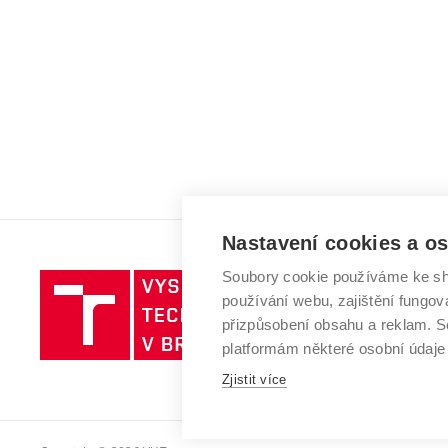
Nastavení cookies a o
Soubory cookie používáme ke sh
Vysoké
používání webu, zajištění fungová
učení
přizpůsobení obsahu a reklam.
technické
platformám některé osobní údaje
v
Zjistit více
Brně