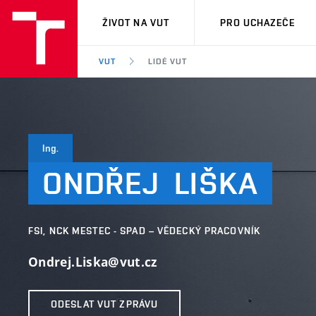
VUT
ŽIVOT NA VUT
PRO UCHAZEČE
VUT
LIDÉ VUT
Ing.
ONDŘEJ
LIŠKA
FSI, NCK MESTEC - SPAD – VĚDECKÝ PRACOVNÍK
Ondrej.Liska@vut.cz
ODESLAT VUT ZPRÁVU