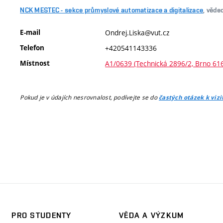
NCK MESTEC - sekce průmyslové automatizace a digitalizace
, věde
E-mail
Ondrej.Liska@vut.cz
Telefon
+420541143336
Místnost
A1/0639 (Technická 2896/2, Brno 61
Pokud je v údajích nesrovnalost, podívejte se do
častých otázek k viz
PRO STUDENTY
VĚDA A VÝZKUM