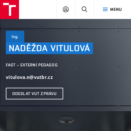
VUT
PŘIHLÁSIT
HLEDAT
MENU
SE
Ing.
NADĚŽDA
VITULOVÁ
FAST – EXTERNÍ PEDAGOG
vitulova.n@vutbr.cz
ODESLAT VUT ZPRÁVU