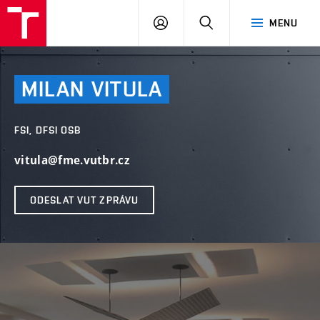
VUT
PŘIHLÁSIT
HLEDAT
MENU
SE
MILAN
VITULA
FSI, DFSI OSB
vitula@fme.vutbr.cz
ODESLAT VUT ZPRÁVU