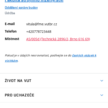
Oddělení správy budov
Údržba
E-mail
vitula@fme.vutbr.cz
Telefon
+420778723448
Místnost
A5/005d (Technická 2896/2, Brno 616 69)
Pokud je v údajích nesrovnalost, podívejte se do
častých otázek k
.
vizitkám
ŽIVOT NA VUT
Atmosféra VUT
PRO UCHAZEČE
Prostory školy
Proč na VUT
Koleje