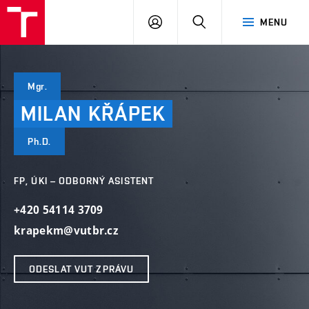
VUT
PŘIHLÁSIT
HLEDAT
MENU
SE
Mgr.
MILAN
KŘÁPEK
Ph.D.
FP, ÚKI – ODBORNÝ ASISTENT
+420 54114 3709
krapekm@vutbr.cz
ODESLAT VUT ZPRÁVU