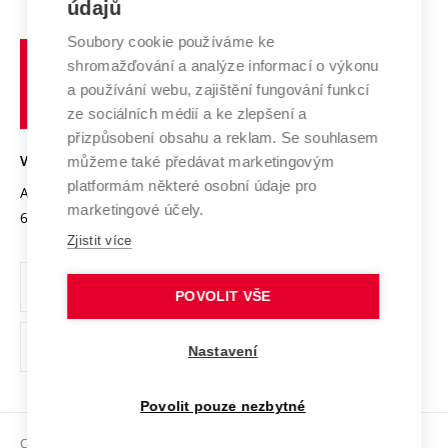
E-přihláška
údajů
Zahraniční spolupráce
Systém zajišťování kvality výzkumu
Profil univerzity
Spolupráce se školami
Soubory cookie používáme ke
Vysoké
Výzkumné infrastruktury
shromažďování a analýze informací o výkonu
Udržitelná univerzita
učení
Služby univerzity
Transfer znalostí
a používání webu, zajištění fungování funkcí
technické
Podnikavá univerzita / ContriBUTe
Mezinárodní dohody
ze sociálních médií a ke zlepšení a
Open Science
v
Bezpečná univerzita
přizpůsobení obsahu a reklam. Se souhlasem
Univerzitní sítě
Brně
Projekty
můžeme také předávat marketingovým
VYSOKÉ UČENÍ TECHNICKÉ V BRNĚ
Vyznamenání
platformám některé osobní údaje pro
Projekty ze strukturálních fondů
Antonínská 548/1
www.vut.cz
marketingové účely.
Organizační struktura
602 00 Brno
vut@vutbr.cz
Specifický výzkum
Zjistit více
Úřední deska
Ochrana osobních údajů
POVOLIT VŠE
(externí
Pracovní příležitosti
Nastavení
odkaz)
Podpora a rozvoj zaměstnanců a studujících
Povolit pouze nezbytné
Rovné příležitosti
Copyright © 2026 VUT
Sociální bezpečí