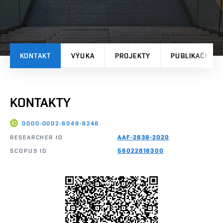
KONTAKT
VÝUKA
PROJEKTY
PUBLIKAČNÍ V
KONTAKTY
0000-0002-6049-8248
RESEARCHER ID
AAF-2639-2020
SCOPUS ID
56022818300