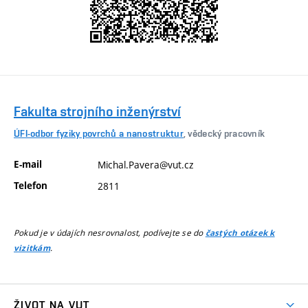
Fakulta strojního inženýrství
ÚFI-odbor fyziky povrchů a nanostruktur
, vědecký pracovník
E-mail
Michal.Pavera@vut.cz
Telefon
2811
Pokud je v údajích nesrovnalost, podívejte se do
častých otázek k
.
vizitkám
ŽIVOT NA VUT