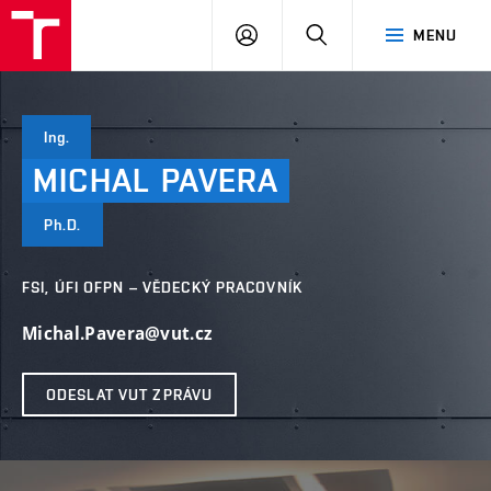
VUT
PŘIHLÁSIT
HLEDAT
MENU
SE
Ing.
MICHAL
PAVERA
Ph.D.
FSI, ÚFI OFPN – VĚDECKÝ PRACOVNÍK
Michal.Pavera@vut.cz
ODESLAT VUT ZPRÁVU