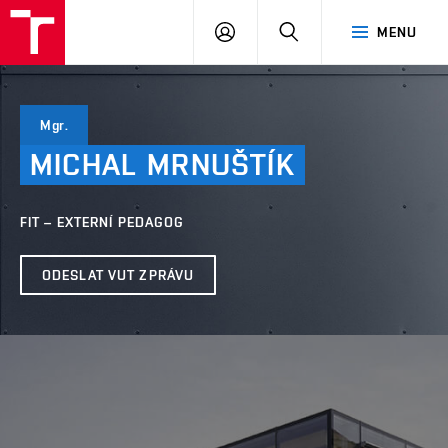
VUT
PŘIHLÁSIT
HLEDAT
MENU
SE
Mgr.
MICHAL
MRNUŠTÍK
FIT – EXTERNÍ PEDAGOG
ODESLAT VUT ZPRÁVU