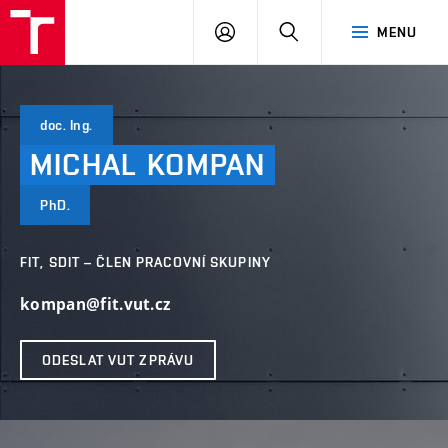
VUT
PŘIHLÁSIT
HLEDAT
MENU
SE
doc. Ing.
MICHAL
KOMPAN
PhD.
FIT, SDIT – ČLEN PRACOVNÍ SKUPINY
kompan@fit.vut.cz
ODESLAT VUT ZPRÁVU