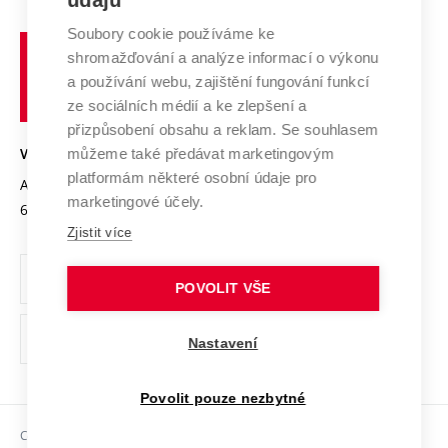
údajů
Systém zajišťování kvality výzkumu
Profil univerzity
Spolupráce se školami
Soubory cookie používáme ke
Vysoké
Výzkumné infrastruktury
shromažďování a analýze informací o výkonu
Udržitelná univerzita
učení
Služby univerzity
Transfer znalostí
a používání webu, zajištění fungování funkcí
technické
Podnikavá univerzita / ContriBUTe
Mezinárodní dohody
ze sociálních médií a ke zlepšení a
Open Science
v
Bezpečná univerzita
přizpůsobení obsahu a reklam. Se souhlasem
Univerzitní sítě
Brně
Projekty
můžeme také předávat marketingovým
VYSOKÉ UČENÍ TECHNICKÉ V BRNĚ
Vyznamenání
platformám některé osobní údaje pro
Projekty ze strukturálních fondů
Antonínská 548/1
www.vut.cz
marketingové účely.
Organizační struktura
602 00 Brno
vut@vutbr.cz
Specifický výzkum
Zjistit více
Úřední deska
Ochrana osobních údajů
POVOLIT VŠE
(externí
Pracovní příležitosti
Nastavení
odkaz)
Podpora a rozvoj zaměstnanců a studujících
Povolit pouze nezbytné
Rovné příležitosti
Copyright © 2026 VUT
Sociální bezpečí