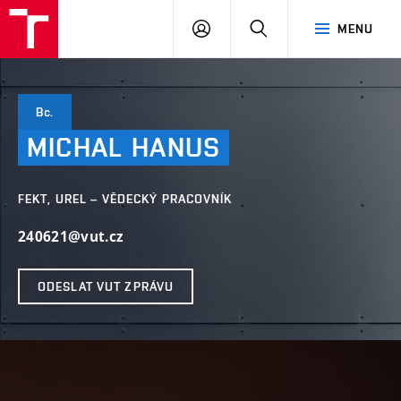
VUT
PŘIHLÁSIT
HLEDAT
MENU
SE
Bc.
MICHAL
HANUS
FEKT, UREL – VĚDECKÝ PRACOVNÍK
240621@vut.cz
ODESLAT VUT ZPRÁVU