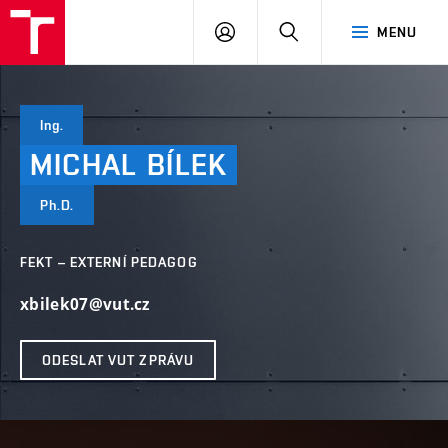
VUT
PŘIHLÁSIT
HLEDAT
MENU
SE
Ing.
MICHAL
BÍLEK
Ph.D.
FEKT – EXTERNÍ PEDAGOG
xbilek07@vut.cz
ODESLAT VUT ZPRÁVU