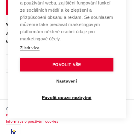
Transfer znalostí
a používání webu, zajištění fungování funkcí
technické
Podnikavá univerzita / ContriBUTe
Mezinárodní dohody
ze sociálních médií a ke zlepšení a
Open Science
v
Bezpečná univerzita
přizpůsobení obsahu a reklam. Se souhlasem
Univerzitní sítě
Brně
Projekty
můžeme také předávat marketingovým
VYSOKÉ UČENÍ TECHNICKÉ V BRNĚ
Vyznamenání
platformám některé osobní údaje pro
Projekty ze strukturálních fondů
Antonínská 548/1
www.vut.cz
marketingové účely.
Organizační struktura
602 00 Brno
vut@vutbr.cz
Specifický výzkum
Zjistit více
Úřední deska
Ochrana osobních údajů
POVOLIT VŠE
(externí
Pracovní příležitosti
Nastavení
odkaz)
Podpora a rozvoj zaměstnanců a studujících
Povolit pouze nezbytné
Rovné příležitosti
Copyright © 2026 VUT
Sociální bezpečí
Prohlášení o přístupnosti
HR Award
Informace o používání cookies