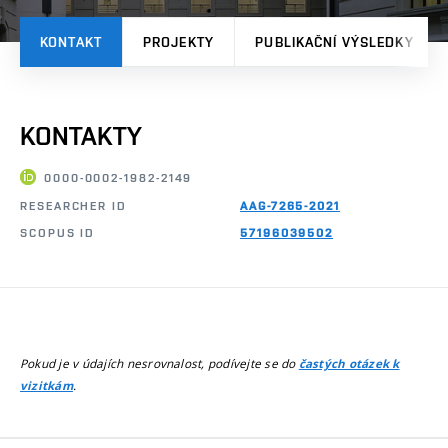
KONTAKT
PROJEKTY
PUBLIKAČNÍ VÝSLEDKY
KONTAKTY
0000-0002-1982-2149
RESEARCHER ID
AAG-7265-2021
SCOPUS ID
57196039502
Pokud je v údajích nesrovnalost, podívejte se do
častých otázek k
.
vizitkám