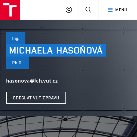
VUT
PŘIHLÁSIT
HLEDAT
MENU
SE
Ing.
MICHAELA
HASOŇOVÁ
Ph.D.
hasonova@fch.vut.cz
ODESLAT VUT ZPRÁVU