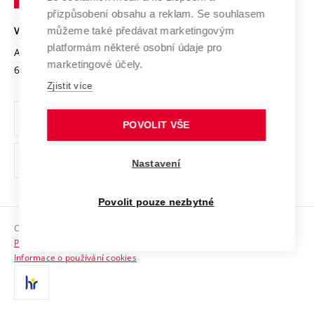
Open Science
v
Bezpečná univerzita
přizpůsobení obsahu a reklam. Se souhlasem
Univerzitní sítě
Brně
Projekty
můžeme také předávat marketingovým
VYSOKÉ UČENÍ TECHNICKÉ V BRNĚ
Vyznamenání
platformám některé osobní údaje pro
Projekty ze strukturálních fondů
Antonínská 548/1
www.vut.cz
marketingové účely.
Organizační struktura
602 00 Brno
vut@vutbr.cz
Specifický výzkum
Zjistit více
Úřední deska
Ochrana osobních údajů
POVOLIT VŠE
(externí
Pracovní příležitosti
Nastavení
odkaz)
Podpora a rozvoj zaměstnanců a studujících
Povolit pouze nezbytné
Rovné příležitosti
Copyright © 2026 VUT
Sociální bezpečí
Prohlášení o přístupnosti
HR Award
Informace o používání cookies
Kontakty