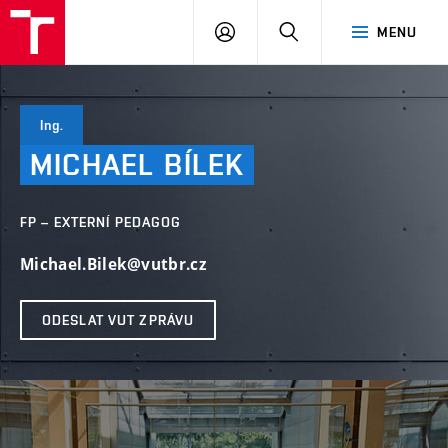
VUT
PŘIHLÁSIT
HLEDAT
MENU
SE
Ing.
MICHAEL
BÍLEK
FP – EXTERNÍ PEDAGOG
Michael.Bilek@vutbr.cz
ODESLAT VUT ZPRÁVU