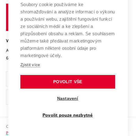
Profil univerzity
Spolupráce se školami
Soubory cookie používáme ke
Vysoké
Výzkumné infrastruktury
shromažďování a analýze informací o výkonu
Udržitelná univerzita
učení
Služby univerzity
Transfer znalostí
a používání webu, zajištění fungování funkcí
technické
Podnikavá univerzita / ContriBUTe
Mezinárodní dohody
ze sociálních médií a ke zlepšení a
Open Science
v
Bezpečná univerzita
přizpůsobení obsahu a reklam. Se souhlasem
Univerzitní sítě
Brně
Projekty
můžeme také předávat marketingovým
VYSOKÉ UČENÍ TECHNICKÉ V BRNĚ
Vyznamenání
platformám některé osobní údaje pro
Projekty ze strukturálních fondů
Antonínská 548/1
www.vut.cz
marketingové účely.
Organizační struktura
602 00 Brno
vut@vutbr.cz
Specifický výzkum
Zjistit více
Úřední deska
Ochrana osobních údajů
POVOLIT VŠE
(externí
Pracovní příležitosti
Nastavení
odkaz)
Podpora a rozvoj zaměstnanců a studujících
Povolit pouze nezbytné
Rovné příležitosti
Copyright © 2026 VUT
Sociální bezpečí
Prohlášení o přístupnosti