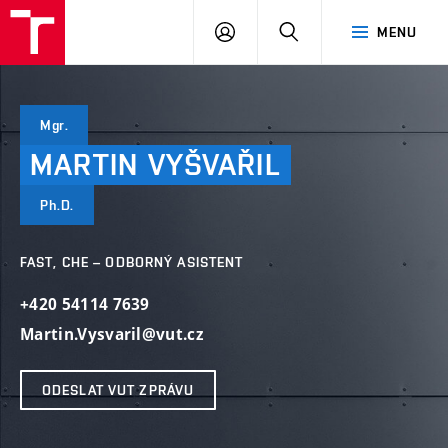
VUT
PŘIHLÁSIT
HLEDAT
MENU
SE
Mgr.
MARTIN
VYŠVAŘIL
Ph.D.
FAST, CHE – ODBORNÝ ASISTENT
+420 54114 7639
Martin.Vysvaril@vut.cz
ODESLAT VUT ZPRÁVU