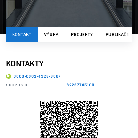
KONTAKT
VÝUKA
PROJEKTY
PUBLIKAČNÍ V
KONTAKTY
0000-0002-4325-6087
SCOPUS ID
32267705100